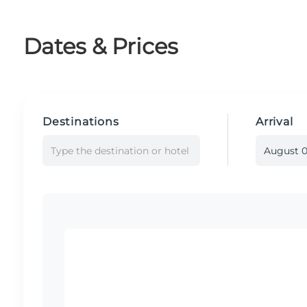
Dates & Prices
Destinations
Arrival
Type the destination or hotel