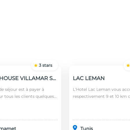
3
stars
GUEST HOUSE VILLAMAR SUITES & VILLAS
LAC LEMAN
e séjour est à payer à
L'Hotel Lac Leman vous accu
ur tous les clients quelques
respectivement 9 et 10 km 
 nationalités (âgés plus de 12
Marsa et de Sidi Bou Saïd. En
montant est calculé en
l'établissement se trouve à
l'aéroport le...
mamet
Tunis