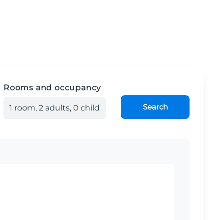
Rooms and occupancy
Search
1
room
,
2
adult
s
,
0
child