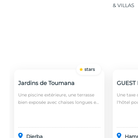
stars
Jardins de Toumana
Une piscine extérieure, une terrasse
Une taxe d
bien exposée avec chaises longues et
l'hôtel po
un restaurant sont disponibles dans
soit leurs
cet établissement, situé à 20 minutes
ans). Le 
en...
fonct...
Djerba
Ham