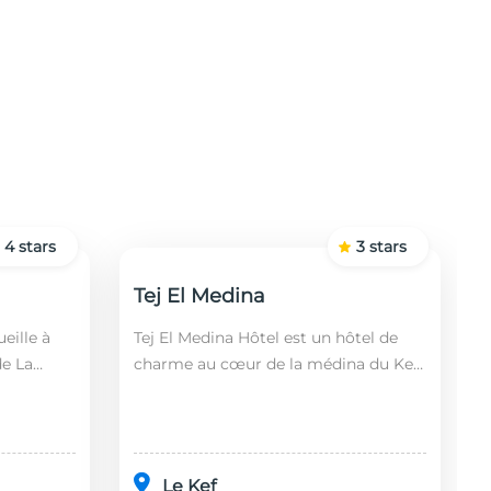
4
stars
3
stars
Tej El Medina
eille à
Tej El Medina Hôtel est un hôtel de
de La
charme au cœur de la médina du Kef,
fin,
alliant authenticité tunisienne,
 2 km de
confort moderne et proximité des
principaux s...
Le Kef