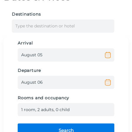
Destinations
Type the destination or hotel
Arrival
Departure
Rooms and occupancy
1
room
,
2
adult
s
,
0
child
Search