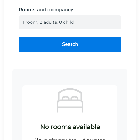
Rooms and occupancy
1
room
,
2
adult
s
,
0
child
Search