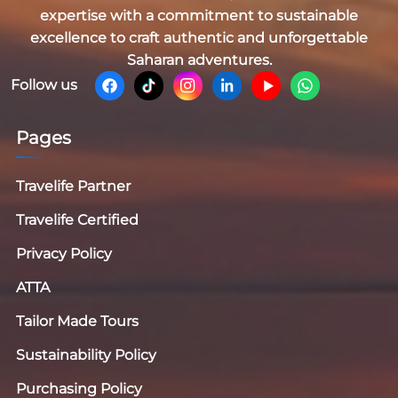
expertise with a commitment to sustainable
excellence to craft authentic and unforgettable
Saharan adventures.
Follow us
Pages
Travelife Partner
Travelife Certified
Privacy Policy
ATTA
Tailor Made Tours
Sustainability Policy
Purchasing Policy