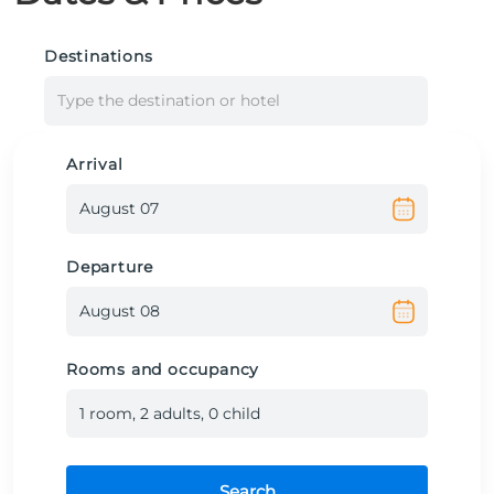
Destinations
Type the destination or hotel
Arrival
Departure
Rooms and occupancy
1
room
,
2
adult
s
,
0
child
Search