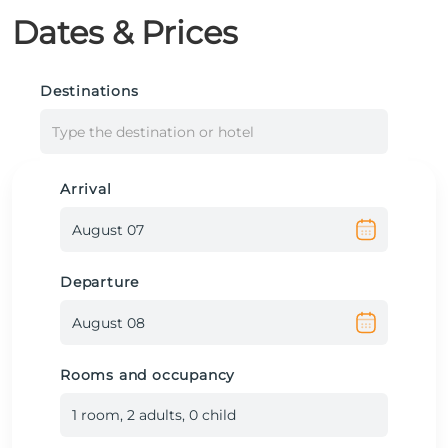
Dates & Prices
Destinations
Type the destination or hotel
Arrival
Departure
Rooms and occupancy
1
room
,
2
adult
s
,
0
child