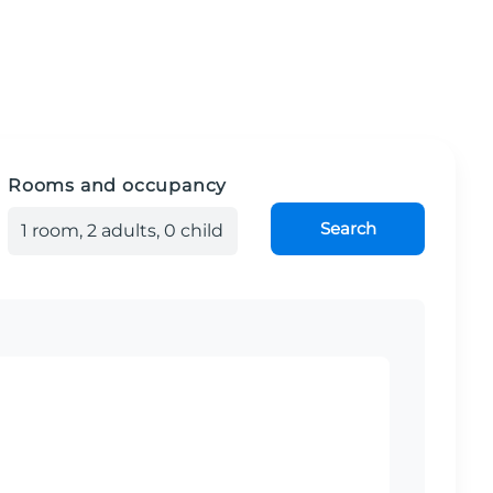
Rooms and occupancy
Search
1
room
,
2
adult
s
,
0
child