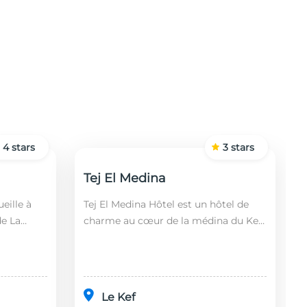
4
stars
3
stars
Tej El Medina
eille à
Tej El Medina Hôtel est un hôtel de
de La
charme au cœur de la médina du Kef,
fin,
alliant authenticité tunisienne,
 2 km de
confort moderne et proximité des
principaux s...
Le Kef