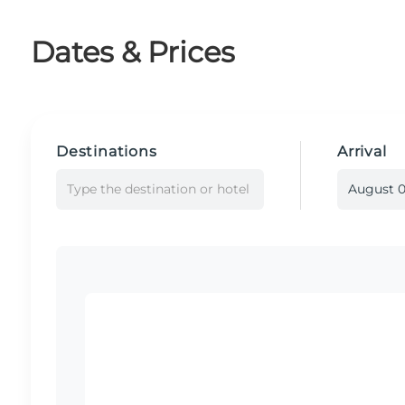
Dates & Prices
Destinations
Arrival
Type the destination or hotel