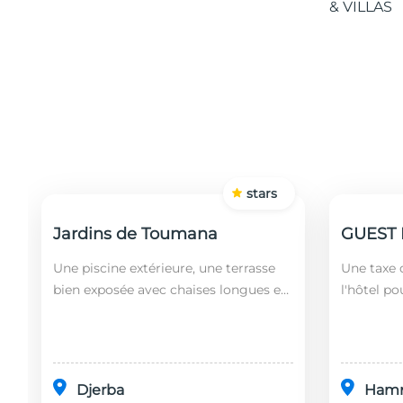
stars
Jardins de Toumana
Une piscine extérieure, une terrasse
Une taxe d
bien exposée avec chaises longues et
l'hôtel po
un restaurant sont disponibles dans
soit leurs
cet établissement, situé à 20 minutes
ans). Le 
en...
fonct...
Djerba
Ham