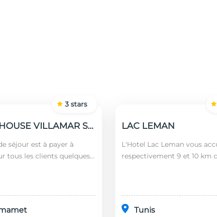
3
stars
GUEST HOUSE VILLAMAR SUITES & VILLAS
LAC LEMAN
e séjour est à payer à
L'Hotel Lac Leman vous accu
ur tous les clients quelques
respectivement 9 et 10 km 
 nationalités (âgés plus de 12
Marsa et de Sidi Bou Saïd. En
montant est calculé en
l'établissement se trouve à
l'aéroport le...
mamet
Tunis