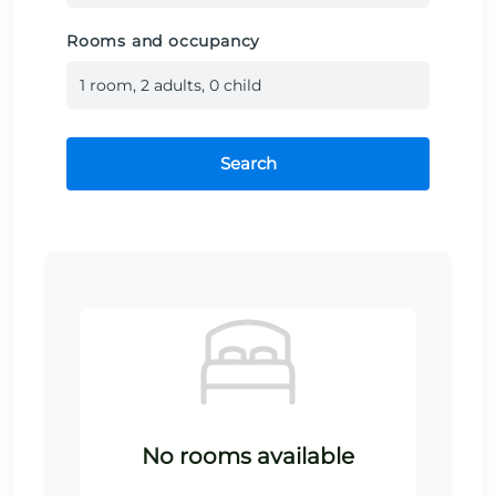
Rooms and occupancy
1
room
,
2
adult
s
,
0
child
Search