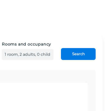
Rooms and occupancy
Search
1
room
,
2
adult
s
,
0
child