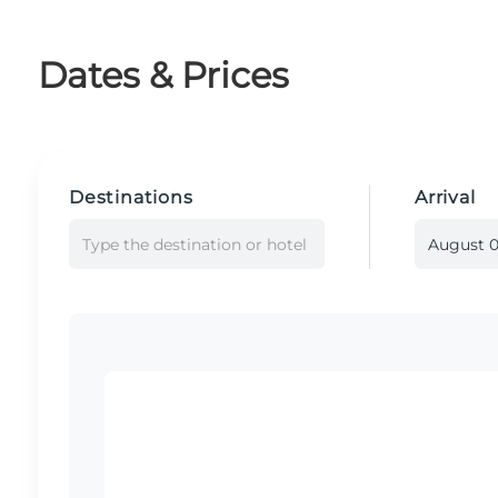
Dates & Prices
Destinations
Arrival
Type the destination or hotel