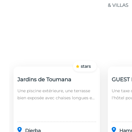
stars
Jardins de Toumana
Une piscine extérieure, une terrasse
Une taxe d
bien exposée avec chaises longues et
l'hôtel po
un restaurant sont disponibles dans
soit leurs
cet établissement, situé à 20 minutes
ans). Le 
en...
fonct...
Djerba
Ham