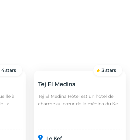
4
stars
3
stars
Tej El Medina
eille à
Tej El Medina Hôtel est un hôtel de
de La
charme au cœur de la médina du Kef,
fin,
alliant authenticité tunisienne,
 2 km de
confort moderne et proximité des
principaux s...
Le Kef