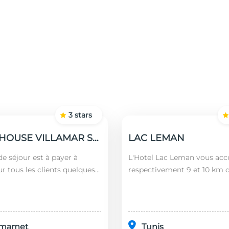
3
stars
GUEST HOUSE VILLAMAR SUITES & VILLAS
LAC LEMAN
e séjour est à payer à
L'Hotel Lac Leman vous accu
ur tous les clients quelques
respectivement 9 et 10 km 
 nationalités (âgés plus de 12
Marsa et de Sidi Bou Saïd. En
montant est calculé en
l'établissement se trouve à
l'aéroport le...
mamet
Tunis