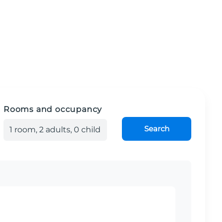
Rooms and occupancy
Search
1
room
,
2
adult
s
,
0
child