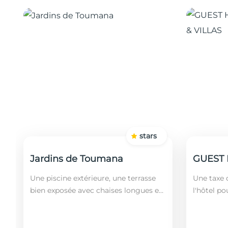
stars
Jardins de Toumana
Une piscine extérieure, une terrasse
Une taxe d
bien exposée avec chaises longues et
l'hôtel po
un restaurant sont disponibles dans
soit leurs
cet établissement, situé à 20 minutes
ans). Le 
en...
fonct...