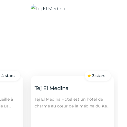
4
stars
3
stars
Tej El Medina
eille à
Tej El Medina Hôtel est un hôtel de
de La
charme au cœur de la médina du Kef,
fin,
alliant authenticité tunisienne,
 2 km de
confort moderne et proximité des
principaux s...