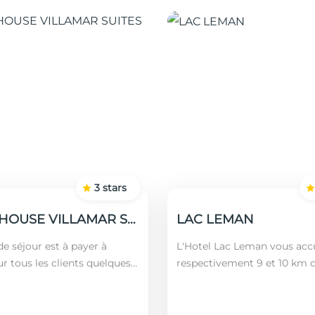
3
stars
GUEST HOUSE VILLAMAR SUITES & VILLAS
LAC LEMAN
e séjour est à payer à
L'Hotel Lac Leman vous accu
ur tous les clients quelques
respectivement 9 et 10 km 
 nationalités (âgés plus de 12
Marsa et de Sidi Bou Saïd. En
montant est calculé en
l'établissement se trouve à
l'aéroport le...