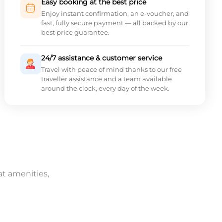
Easy booking at the best price
Enjoy instant confirmation, an e-voucher, and
fast, fully secure payment — all backed by our
best price guarantee.
24/7 assistance & customer service
Travel with peace of mind thanks to our free
traveller assistance and a team available
around the clock, every day of the week.
at amenities,