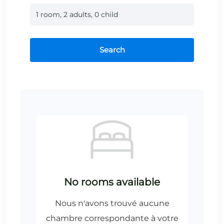
1
room
,
2
adult
s
,
0
child
Search