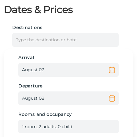
Dates & Prices
Destinations
Type the destination or hotel
Arrival
Departure
Rooms and occupancy
1
room
,
2
adult
s
,
0
child