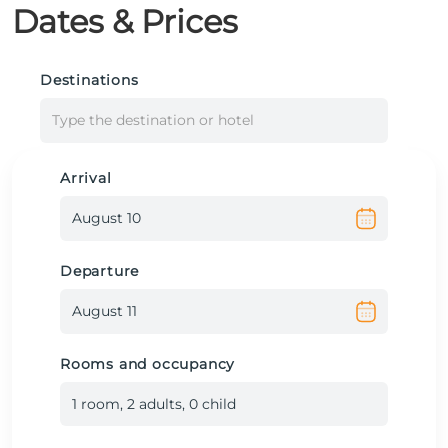
Dates & Prices
Destinations
Type the destination or hotel
Arrival
Departure
Rooms and occupancy
1
room
,
2
adult
s
,
0
child