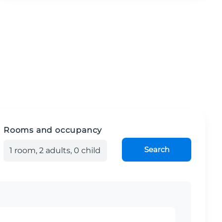
Rooms and occupancy
Search
1
room
,
2
adult
s
,
0
child