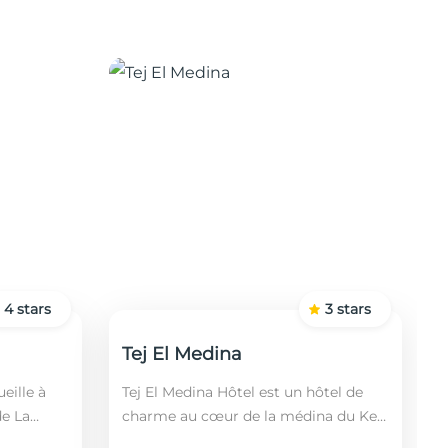
4
stars
3
stars
Tej El Medina
eille à
Tej El Medina Hôtel est un hôtel de
de La
charme au cœur de la médina du Kef,
fin,
alliant authenticité tunisienne,