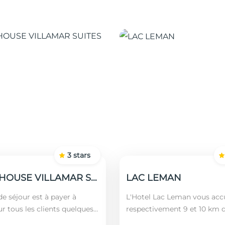
3
stars
GUEST HOUSE VILLAMAR SUITES & VILLAS
LAC LEMAN
e séjour est à payer à
L'Hotel Lac Leman vous accu
ur tous les clients quelques
respectivement 9 et 10 km 
 nationalités (âgés plus de 12
Marsa et de Sidi Bou Saïd. En