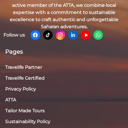
active member of the
ATTA
, we combine local
expertise with a commitment to sustainable
excellence to craft authentic and unforgettable
Saharan adventures.
Follow us
Pages
Travelife Partner
Travelife Certified
Privacy Policy
ATTA
Tailor Made Tours
Sustainability Policy