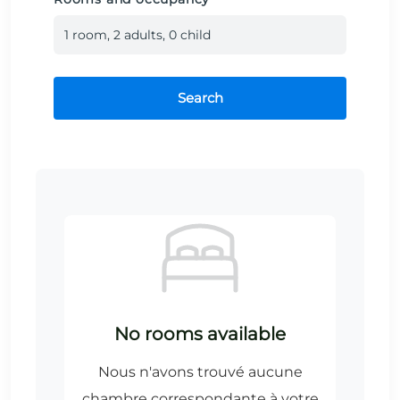
1
room
,
2
adult
s
,
0
child
Search