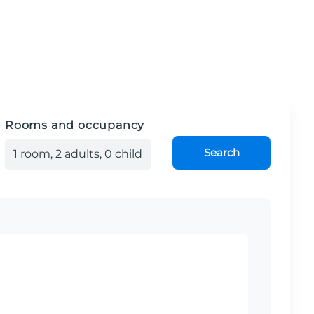
Rooms and occupancy
Search
1
room
,
2
adult
s
,
0
child