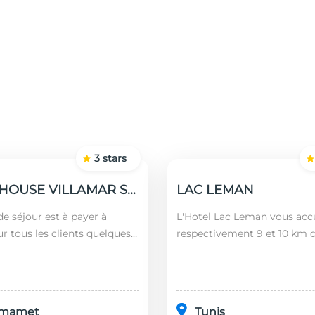
3
stars
GUEST HOUSE VILLAMAR SUITES & VILLAS
LAC LEMAN
e séjour est à payer à
L'Hotel Lac Leman vous accu
ur tous les clients quelques
respectivement 9 et 10 km 
 nationalités (âgés plus de 12
Marsa et de Sidi Bou Saïd. En
montant est calculé en
l'établissement se trouve à
l'aéroport le...
mamet
Tunis