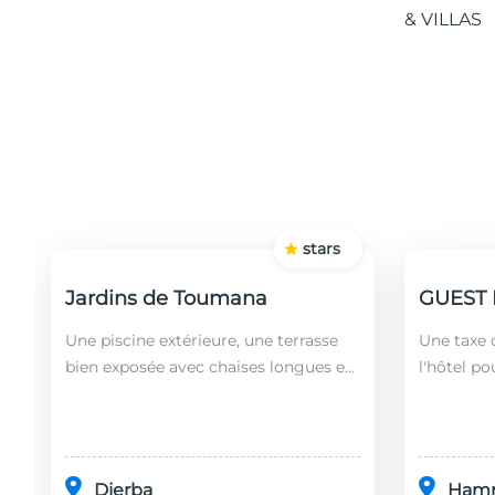
stars
Jardins de Toumana
Une piscine extérieure, une terrasse
Une taxe d
bien exposée avec chaises longues et
l'hôtel po
un restaurant sont disponibles dans
soit leurs
cet établissement, situé à 20 minutes
ans). Le 
en...
fonct...
Djerba
Ham