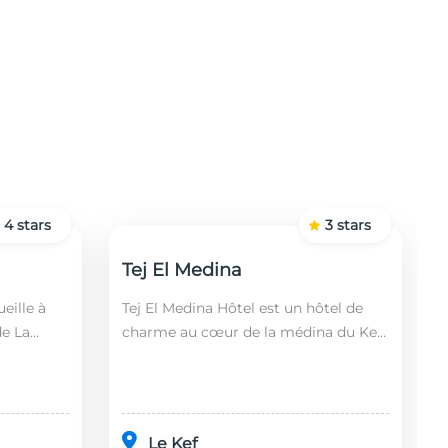
4
stars
3
stars
Tej El Medina
eille à
Tej El Medina Hôtel est un hôtel de
de La
charme au cœur de la médina du Kef,
fin,
alliant authenticité tunisienne,
 2 km de
confort moderne et proximité des
principaux s...
Le Kef