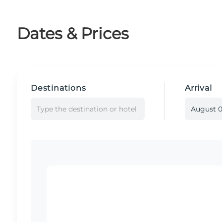
Dates & Prices
Destinations
Arrival
Type the destination or hotel