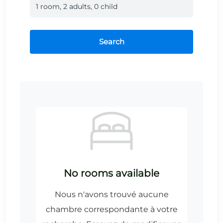
1
room
,
2
adult
s
,
0
child
Search