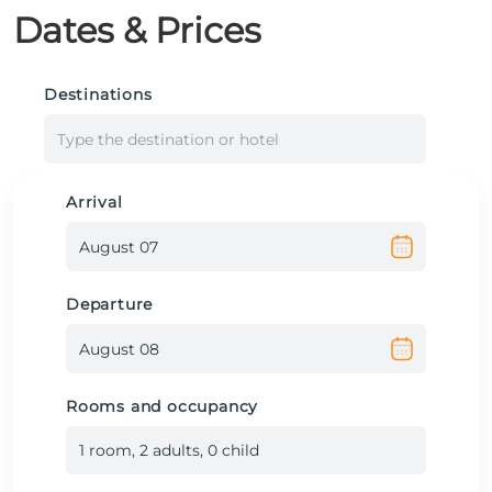
Dates & Prices
Destinations
Type the destination or hotel
Arrival
Departure
Rooms and occupancy
1
room
,
2
adult
s
,
0
child