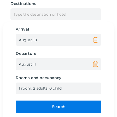
Destinations
Type the destination or hotel
Arrival
Departure
Rooms and occupancy
1
room
,
2
adult
s
,
0
child
Search