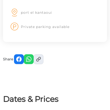
port el kantaoui
Private parking available
Share
Dates & Prices