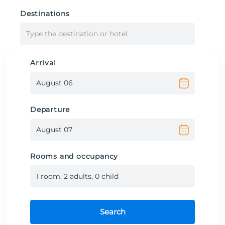
Destinations
Type the destination or hotel
Arrival
Departure
Rooms and occupancy
1
room
,
2
adult
s
,
0
child
Search