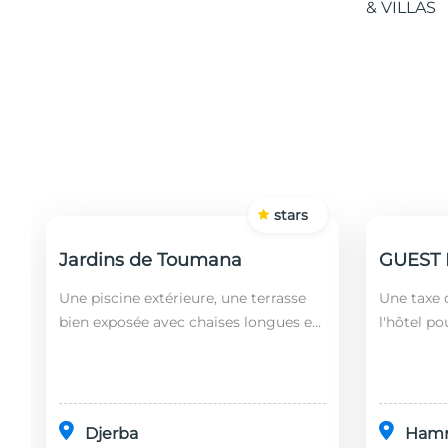
stars
Jardins de Toumana
Une piscine extérieure, une terrasse
Une taxe d
bien exposée avec chaises longues et
l'hôtel po
un restaurant sont disponibles dans
soit leurs
cet établissement, situé à 20 minutes
ans). Le 
en...
fonct...
Djerba
Ham