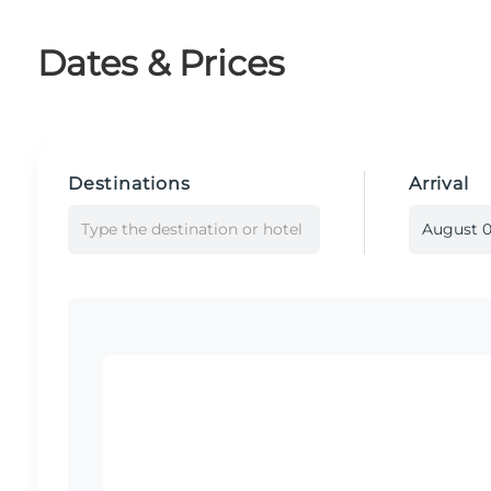
Dates & Prices
Destinations
Arrival
Type the destination or hotel