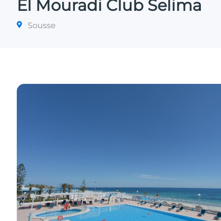
El Mouradi Club Selima
Sousse