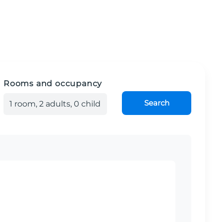
Rooms and occupancy
Search
1
room
,
2
adult
s
,
0
child