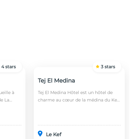
4
stars
3
stars
Tej El Medina
eille à
Tej El Medina Hôtel est un hôtel de
de La
charme au cœur de la médina du Kef,
fin,
alliant authenticité tunisienne,
 2 km de
confort moderne et proximité des
principaux s...
Le Kef