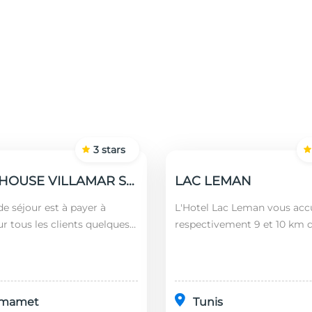
3
stars
GUEST HOUSE VILLAMAR SUITES & VILLAS
LAC LEMAN
e séjour est à payer à
L'Hotel Lac Leman vous accu
ur tous les clients quelques
respectivement 9 et 10 km 
 nationalités (âgés plus de 12
Marsa et de Sidi Bou Saïd. En
montant est calculé en
l'établissement se trouve à
l'aéroport le...
mamet
Tunis