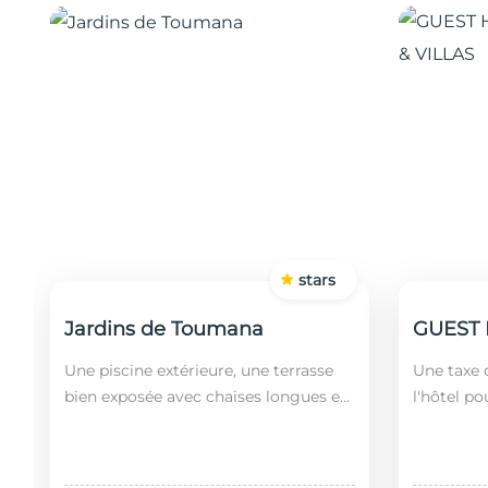
stars
Jardins de Toumana
Une piscine extérieure, une terrasse
Une taxe d
bien exposée avec chaises longues et
l'hôtel po
un restaurant sont disponibles dans
soit leurs
cet établissement, situé à 20 minutes
ans). Le 
en...
fonct...