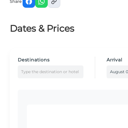
Share
Dates & Prices
Destinations
Arrival
Type the destination or hotel