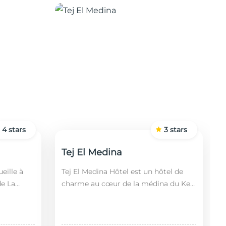
4
stars
3
stars
Tej El Medina
eille à
Tej El Medina Hôtel est un hôtel de
de La
charme au cœur de la médina du Kef,
fin,
alliant authenticité tunisienne,
 2 km de
confort moderne et proximité des
principaux s...