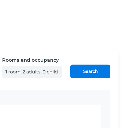
Rooms and occupancy
Search
1
room
,
2
adult
s
,
0
child