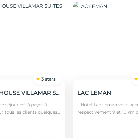
3
stars
GUEST HOUSE VILLAMAR SUITES & VILLAS
LAC LEMAN
e séjour est à payer à
L'Hotel Lac Leman vous accu
ur tous les clients quelques
respectivement 9 et 10 km 
 nationalités (âgés plus de 12
Marsa et de Sidi Bou Saïd. En
montant est calculé en
l'établissement se trouve à
l'aéroport le...