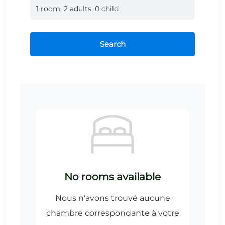
1
room
,
2
adult
s
,
0
child
Search