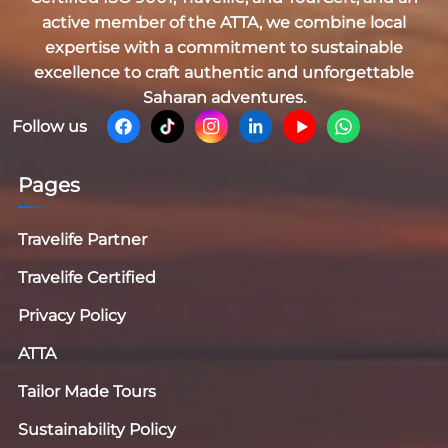
active member of the
ATTA
, we combine local
expertise with a commitment to sustainable
excellence to craft authentic and unforgettable
Saharan adventures.
Follow us
Pages
Travelife Partner
Travelife Certified
Privacy Policy
ATTA
Tailor Made Tours
Sustainability Policy