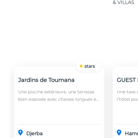
stars
Jardins de Toumana
Une piscine extérieure, une terrasse
Une taxe d
bien exposée avec chaises longues et
l'hôtel po
un restaurant sont disponibles dans
soit leurs
cet établissement, situé à 20 minutes
ans). Le 
en...
fonct...
Djerba
Ham