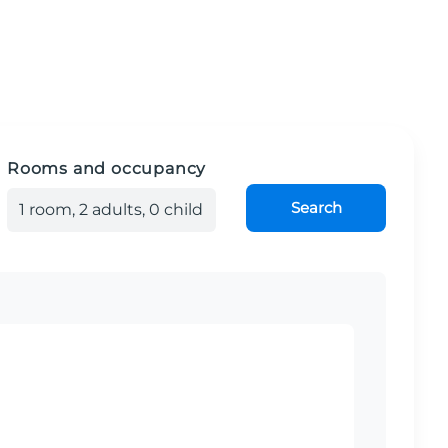
Rooms and occupancy
Search
1
room
,
2
adult
s
,
0
child