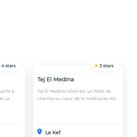
4
stars
3
stars
Tej El Medina
eille à
Tej El Medina Hôtel est un hôtel de
de La
charme au cœur de la médina du Kef,
fin,
alliant authenticité tunisienne,
 2 km de
confort moderne et proximité des
principaux s...
Le Kef