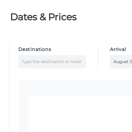
Dates & Prices
Destinations
Arrival
Type the destination or hotel