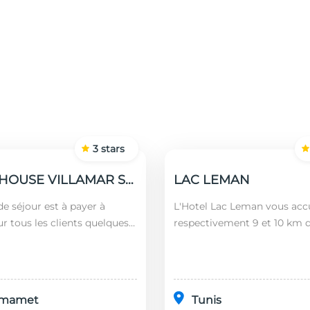
3
stars
GUEST HOUSE VILLAMAR SUITES & VILLAS
LAC LEMAN
e séjour est à payer à
L'Hotel Lac Leman vous accu
ur tous les clients quelques
respectivement 9 et 10 km 
 nationalités (âgés plus de 12
Marsa et de Sidi Bou Saïd. En
montant est calculé en
l'établissement se trouve à
l'aéroport le...
mamet
Tunis