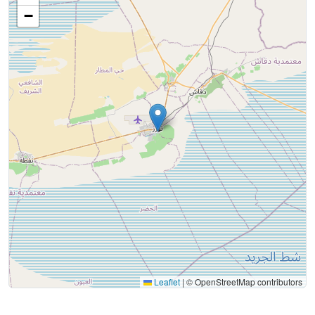
−
Leaflet
|
© OpenStreetMap contributors