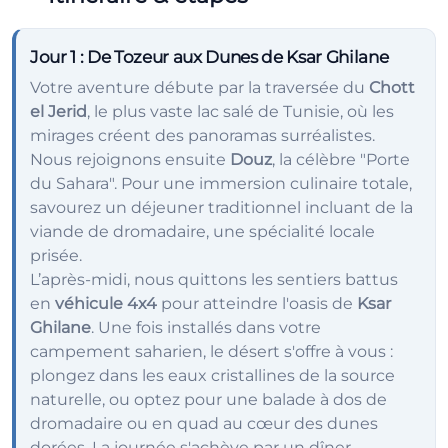
Jour 1
: De Tozeur aux Dunes de Ksar Ghilane
Votre aventure débute par la traversée du
Chott
el Jerid
, le plus vaste lac salé de Tunisie, où les
mirages créent des panoramas surréalistes.
Nous rejoignons ensuite
Douz
, la célèbre "Porte
du Sahara". Pour une immersion culinaire totale,
savourez un déjeuner traditionnel incluant de la
viande de dromadaire, une spécialité locale
prisée.
L’après-midi, nous quittons les sentiers battus
en
véhicule 4x4
pour atteindre l'oasis de
Ksar
Ghilane
. Une fois installés dans votre
campement saharien, le désert s'offre à vous :
plongez dans les eaux cristallines de la source
naturelle, ou optez pour une balade à dos de
dromadaire ou en quad au cœur des dunes
dorées. La journée s'achève par un dîner