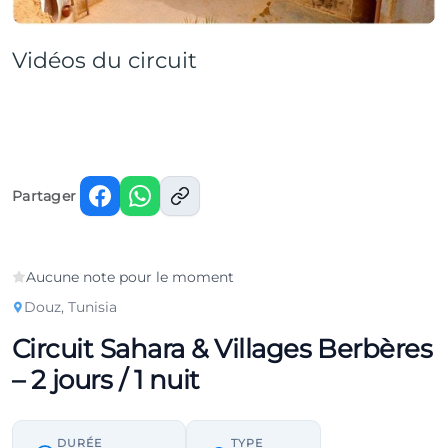
Vidéos du circuit
Voir la vidéo
Voir la vidéo
Voir la vidéo
YOUTUBE
YOUTUBE
TIKTOK
Partager
Aucune note pour le moment
Douz, Tunisia
Circuit Sahara & Villages Berbères
– 2 jours / 1 nuit
DURÉE
TYPE