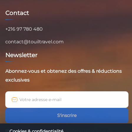
Contact
+216 97 780 480
contact@touiltravel.com
Newsletter
Abonnez-vous et obtenez des offres & réductions
exclusives
S'inscrire
J'accepte de recevoir la newsletter et la politique de
Cookies & confidentialité