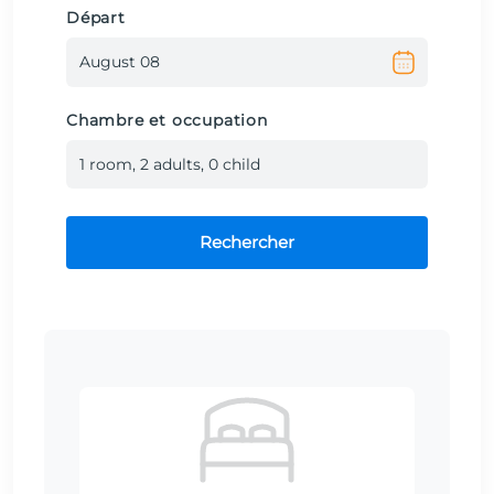
Départ
Chambre et occupation
1
room
,
2
adult
s
,
0
child
Rechercher