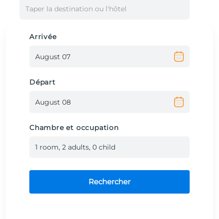
Taper la destination ou l'hôtel
Arrivée
Départ
Chambre et occupation
1
room
,
2
adult
s
,
0
child
Rechercher