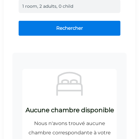
1
room
,
2
adult
s
,
0
child
Rechercher