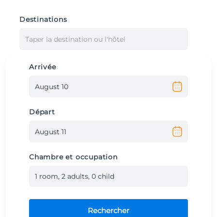
Destinations
Taper la destination ou l'hôtel
Arrivée
Départ
Chambre et occupation
1
room
,
2
adult
s
,
0
child
Rechercher