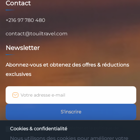
Contact
+216 97 780 480
contact@touiltravel.com
Newsletter
Abonnez-vous et obtenez des offres & réductions
exclusives
S'inscrire
J'accepte de recevoir la newsletter et la politique de
Cookies & confidentialité
confidentialité.
Nous utilisons des cookies pour améliorer votre