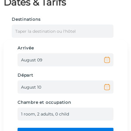
Dates & Tarifs
Destinations
Taper la destination ou l'hôtel
Arrivée
Départ
Chambre et occupation
1
room
,
2
adult
s
,
0
child