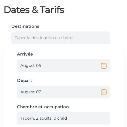
Dates & Tarifs
Destinations
Taper la destination ou l'hôtel
Arrivée
Départ
Chambre et occupation
1
room
,
2
adult
s
,
0
child