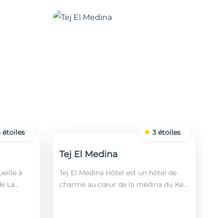
4
étoiles
3
étoiles
Tej El Medina
eille à
Tej El Medina Hôtel est un hôtel de
de La
charme au cœur de la médina du Kef,
fin,
alliant authenticité tunisienne,
 2 km de
confort moderne et proximité des