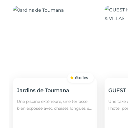
étoiles
Jardins de Toumana
Une piscine extérieure, une terrasse
Une taxe d
bien exposée avec chaises longues et
l'hôtel po
un restaurant sont disponibles dans
soit leurs
cet établissement, situé à 20 minutes
ans). Le 