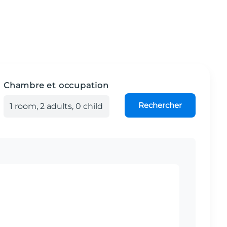
Chambre et occupation
Rechercher
1
room
,
2
adult
s
,
0
child