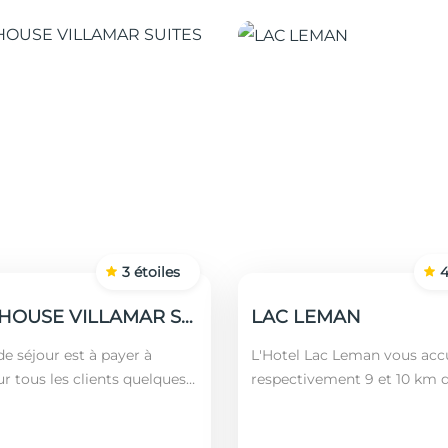
3
étoiles
GUEST HOUSE VILLAMAR SUITES & VILLAS
LAC LEMAN
e séjour est à payer à
L'Hotel Lac Leman vous accu
ur tous les clients quelques
respectivement 9 et 10 km 
 nationalités (âgés plus de 12
Marsa et de Sidi Bou Saïd. En
montant est calculé en
l'établissement se trouve à