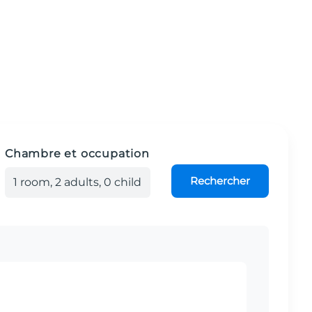
Chambre et occupation
Rechercher
1
room
,
2
adult
s
,
0
child