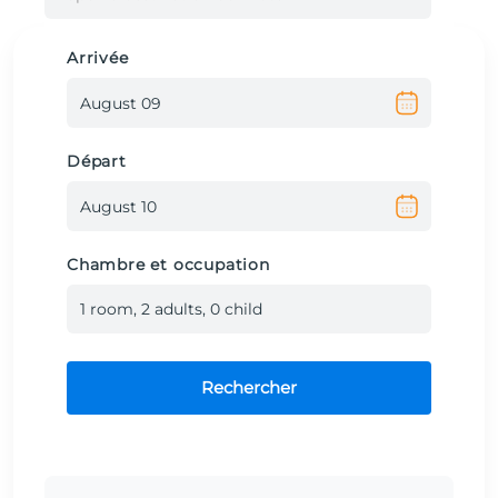
Arrivée
Départ
Chambre et occupation
1
room
,
2
adult
s
,
0
child
Rechercher