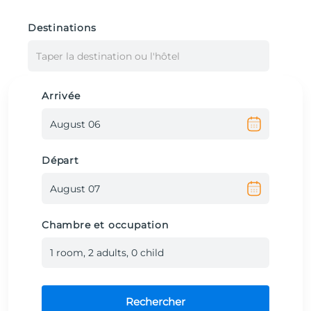
Destinations
Taper la destination ou l'hôtel
Arrivée
Départ
Chambre et occupation
1
room
,
2
adult
s
,
0
child
Rechercher