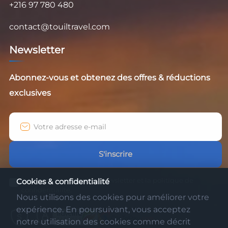
+216 97 780 480
contact@touiltravel.com
Newsletter
Abonnez-vous et obtenez des offres & réductions
exclusives
S'inscrire
J'accepte de recevoir la newsletter et la politique de
Cookies & confidentialité
confidentialité.
Nous utilisons des cookies pour améliorer votre
expérience. En poursuivant, vous acceptez
notre utilisation des cookies comme décrit