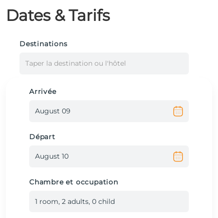
Dates & Tarifs
Destinations
Taper la destination ou l'hôtel
Arrivée
Départ
Chambre et occupation
1
room
,
2
adult
s
,
0
child