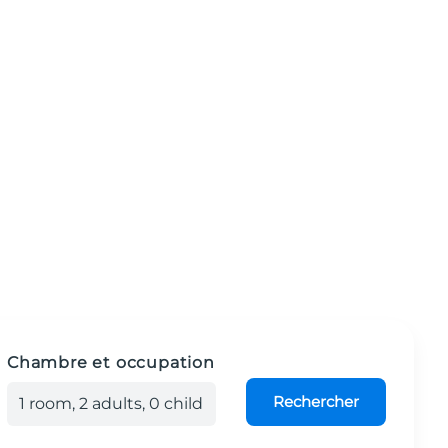
Chambre et occupation
Rechercher
1
room
,
2
adult
s
,
0
child