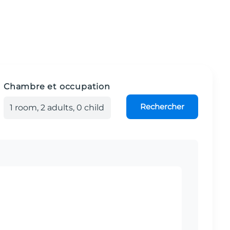
Chambre et occupation
Rechercher
1
room
,
2
adult
s
,
0
child