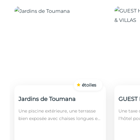
étoiles
Jardins de Toumana
Une piscine extérieure, une terrasse
Une taxe d
bien exposée avec chaises longues et
l'hôtel po
un restaurant sont disponibles dans
soit leurs
cet établissement, situé à 20 minutes
ans). Le 