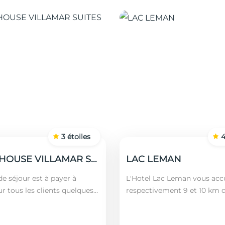
3
étoiles
GUEST HOUSE VILLAMAR SUITES & VILLAS
LAC LEMAN
e séjour est à payer à
L'Hotel Lac Leman vous accu
ur tous les clients quelques
respectivement 9 et 10 km 
 nationalités (âgés plus de 12
Marsa et de Sidi Bou Saïd. En
montant est calculé en
l'établissement se trouve à