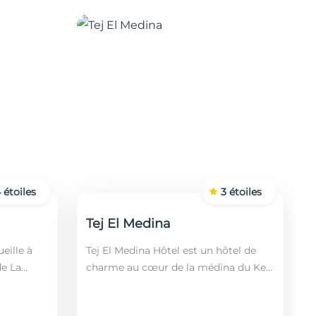
4
étoiles
3
étoiles
Tej El Medina
eille à
Tej El Medina Hôtel est un hôtel de
de La
charme au cœur de la médina du Kef,
fin,
alliant authenticité tunisienne,
 2 km de
confort moderne et proximité des