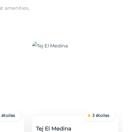
at amenities,
4
étoiles
3
étoiles
Tej El Medina