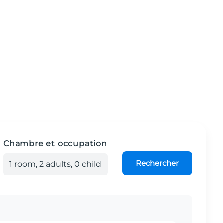
Chambre et occupation
Rechercher
1
room
,
2
adult
s
,
0
child