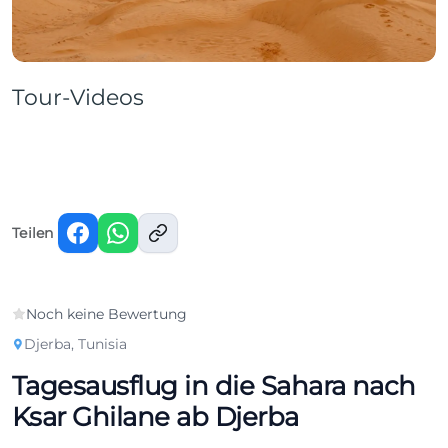
+ 2 Fotos ansehen
Tour-Videos
Video ansehen
Video ansehen
Video ansehen
YOUTUBE
YOUTUBE
TIKTOK
Teilen
Noch keine Bewertung
Djerba, Tunisia
Tagesausflug in die Sahara nach
Ksar Ghilane ab Djerba