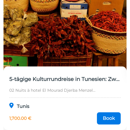
5-tägige Kulturrundreise in Tunesien: Zwischen Rom, der Sahara und UNESCO-Schätzen
02 Nuits à hotel El Mourad Djerba Menzel...
Tunis
1,700.00 €
Book