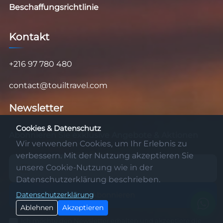
Beschaffungsrichtlinie
Kontakt
+216 97 780 480
contact@touiltravel.com
Newsletter
Cookies & Datenschutz
Abonnieren Sie exklusive Angebote & Aktionen
Wir verwenden Cookies, um Ihr Erlebnis zu
verbessern. Mit der Nutzung akzeptieren Sie
unsere Cookie-Nutzung wie in der
Datenschutzerklärung beschrieben.
Abonnieren
Datenschutzerklärung
Ablehnen
Akzeptieren
Ich möchte den Newsletter erhalten und akzeptiere die