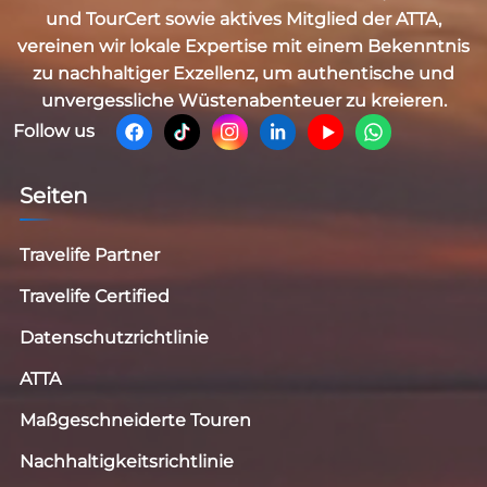
und TourCert
sowie aktives Mitglied der
ATTA
,
vereinen wir lokale Expertise mit einem Bekenntnis
zu nachhaltiger Exzellenz, um authentische und
unvergessliche Wüstenabenteuer zu kreieren.
Follow us
Seiten
Travelife Partner
Travelife Certified
Datenschutzrichtlinie
ATTA
Maßgeschneiderte Touren
Nachhaltigkeitsrichtlinie