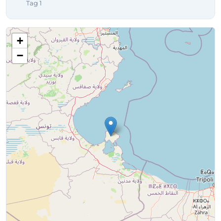
Tag 1
+
−