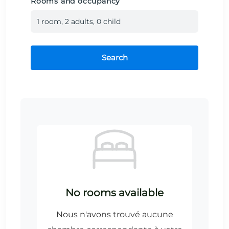
Rooms and occupancy
1
room
,
2
adult
s
,
0
child
Search