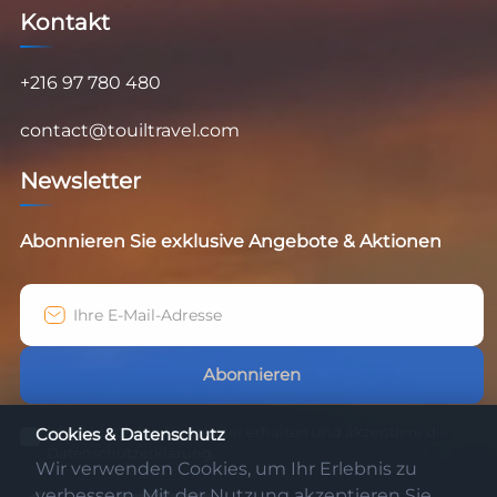
Kontakt
+216 97 780 480
contact@touiltravel.com
Newsletter
Abonnieren Sie exklusive Angebote & Aktionen
Abonnieren
Ich möchte den Newsletter erhalten und akzeptiere die
Cookies & Datenschutz
Datenschutzerklärung.
Wir verwenden Cookies, um Ihr Erlebnis zu
verbessern. Mit der Nutzung akzeptieren Sie