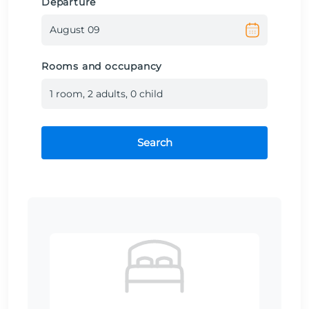
Departure
Rooms and occupancy
1
room
,
2
adult
s
,
0
child
Search