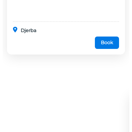
Djerba
Book