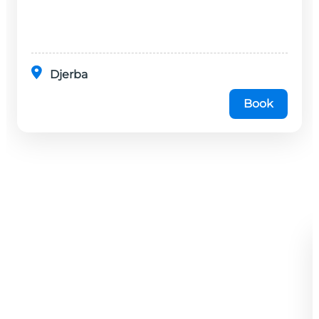
Djerba
Book