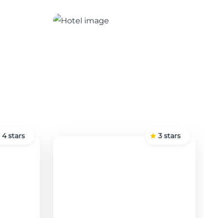
4
stars
3
stars