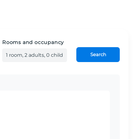
Rooms and occupancy
Search
1
room
,
2
adult
s
,
0
child