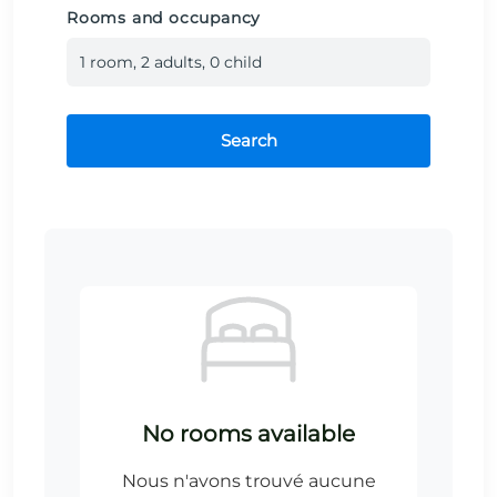
Rooms and occupancy
1
room
,
2
adult
s
,
0
child
Search