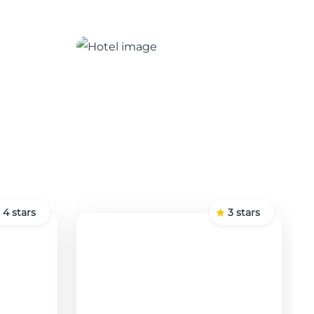
4
stars
3
stars