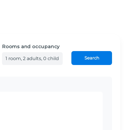
Rooms and occupancy
Search
1
room
,
2
adult
s
,
0
child