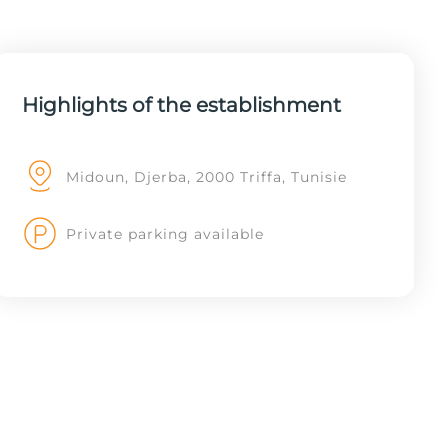
Highlights of the establishment
Midoun, Djerba, 2000 Triffa, Tunisie
Private parking available