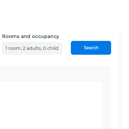
Rooms and occupancy
Search
1
room
,
2
adult
s
,
0
child