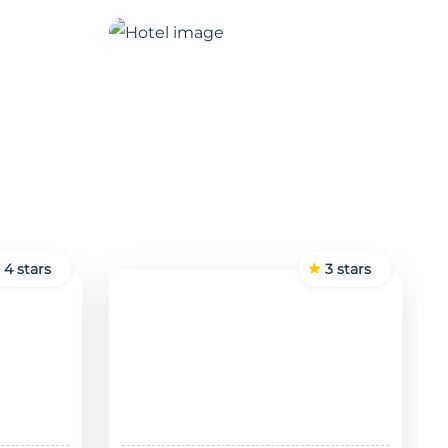
4
stars
3
stars