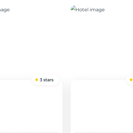
3
stars