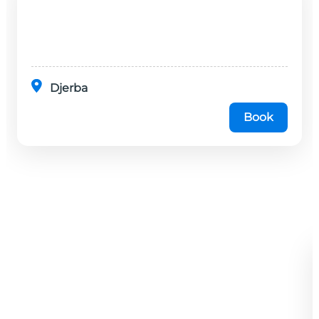
Djerba
Book