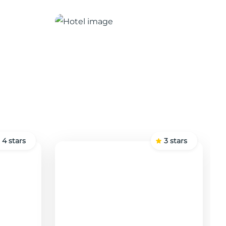
4
stars
3
stars