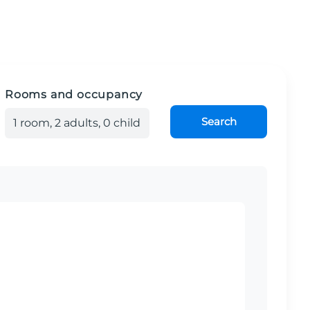
Rooms and occupancy
Search
1
room
,
2
adult
s
,
0
child