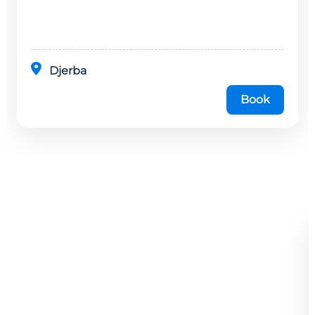
Djerba
Book